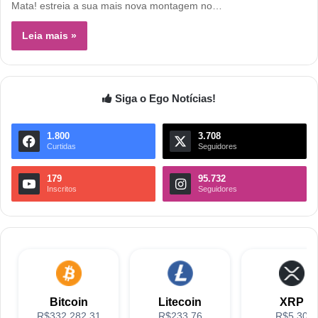
Mata! estreia a sua mais nova montagem no…
Leia mais »
Siga o Ego Notícias!
1.800
3.708
Curtidas
Seguidores
179
95.732
Inscritos
Seguidores
Bitcoin
Litecoin
XRP
R$332,282.31
R$233.76
R$5.30