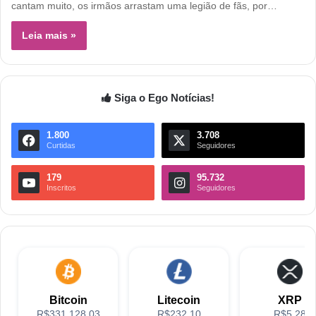
cantam muito, os irmãos arrastam uma legião de fãs, por…
Leia mais »
Siga o Ego Notícias!
1.800
3.708
Curtidas
Seguidores
179
95.732
Inscritos
Seguidores
Bitcoin
Litecoin
XRP
R$331,128.03
R$232.10
R$5.28