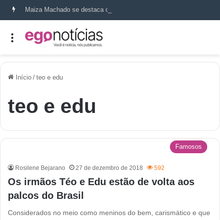
Maiza Machado se destaca como referência em terapia capilar e saúde do couro cabeludo
Início
/
teo e edu
teo e edu
Famosos
Rosilene Bejarano
27 de dezembro de 2018
592
Os irmãos Téo e Edu estão de volta aos
palcos do Brasil
Considerados no meio como meninos do bem, carismático e que