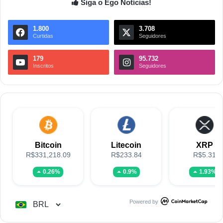
Siga o Ego Notícias!
1.800
3.708
Curtidas
Seguidores
179
95.732
Inscritos
Seguidores
Bitcoin
Litecoin
XRP
R$331,218.09
R$233.84
R$5.31
0.26%
0.9%
1.93%
Powered by