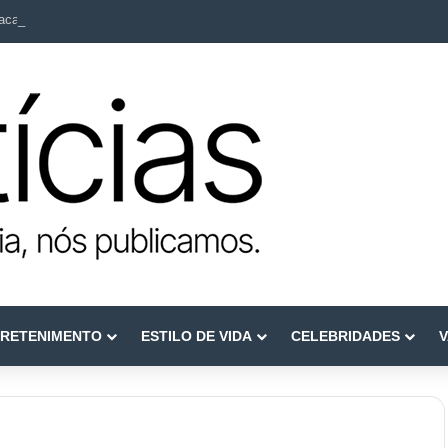
ca como referência em terapia capilar e saúde do couro cabeludo
RETENIMENTO
ESTILO DE VIDA
CELEBRIDADES
V