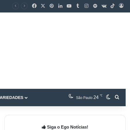
℃
24
ARIEDADES
São Paulo
Siga o Ego Notícias!