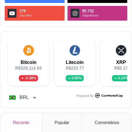
179
95.732
Inscritos
Seguidores
Bitcoin
Litecoin
XRP
R$329,114.93
R$233.77
R$5.27
-0.38%
0.95%
0.15%
Powered by
Recente
Popular
Comentários