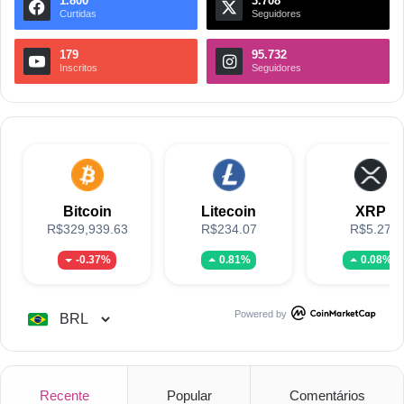
1.800
3.708
Curtidas
Seguidores
179
95.732
Inscritos
Seguidores
Bitcoin
Litecoin
XRP
R$329,939.63
R$234.07
R$5.27
-0.37%
0.81%
0.08%
Powered by
Recente
Popular
Comentários