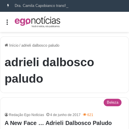
Dra. Camila Capobianco transforma cicatrizes em histórias de recomeço
Início
/
adrieli dalbosco paludo
adrieli dalbosco
paludo
Beleza
Redação Ego Notícias
4 de junho de 2017
621
A New Face … Adrieli Dalbosco Paludo