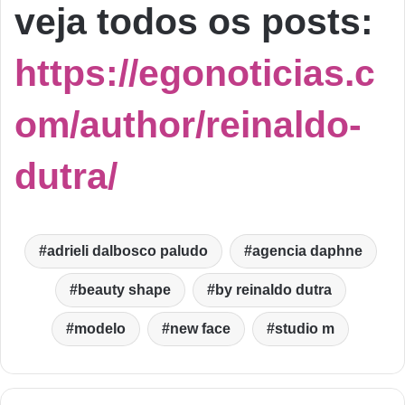
veja todos os posts:
https://egonoticias.c
om/author/reinaldo-
dutra/
adrieli dalbosco paludo
agencia daphne
beauty shape
by reinaldo dutra
modelo
new face
studio m