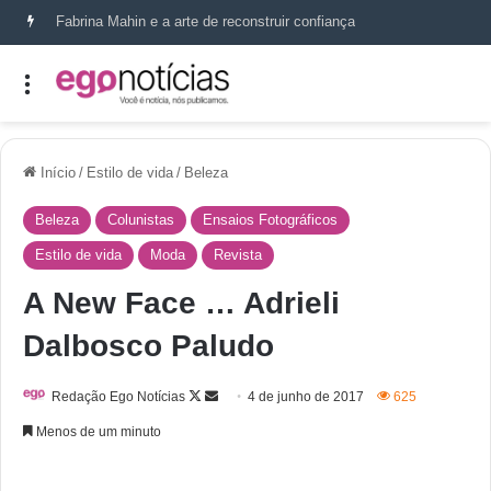
Fabrina Mahin e a arte de reconstruir confiança
Início
/
Estilo de vida
/
Beleza
Beleza
Colunistas
Ensaios Fotográficos
Estilo de vida
Moda
Revista
A New Face … Adrieli
Dalbosco Paludo
Redação Ego Notícias
4 de junho de 2017
625
Menos de um minuto