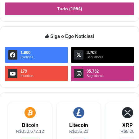
Tudo (1954)
Siga o Ego Notícias!
1.800
3.708
Curtidas
Seguidores
179
95.732
Inscritos
Seguidores
Bitcoin
Litecoin
XRP
R$330,672.12
R$235.23
R$5.28