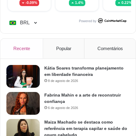
-0.09%
1.4%
0.22%
Powered by
Recente
Popular
Comentários
Kátia Soares transforma planejamento
em liberdade financeira
8 de agosto de 2026
Fabrina Mahin e a arte de reconstruir
confiança
6 de agosto de 2026
Maiza Machado se destaca como
referência em terapia capilar e saúde do
couro cabeludo