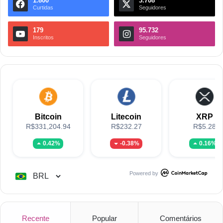
1.800
3.708
Curtidas
Seguidores
179
95.732
Inscritos
Seguidores
Bitcoin
Litecoin
XRP
R$331,204.94
R$232.27
R$5.28
0.42%
-0.38%
0.16%
Powered by
Recente
Popular
Comentários