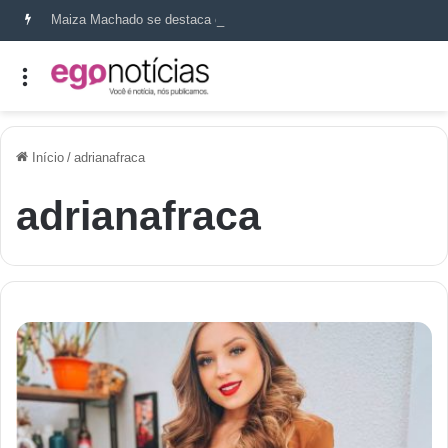
Maiza Machado se destaca como referência em terapia capilar e saúde do couro cabeludo
Início
/
adrianafraca
adrianafraca