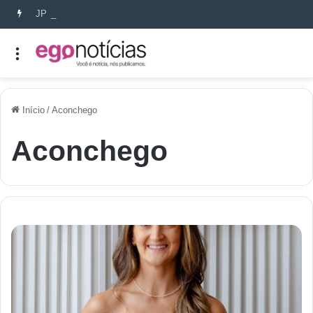
JP Senna lança INTACTA e redefine a beleza da fixação da maquiagem em Salvador
Início
/
Aconchego
Aconchego