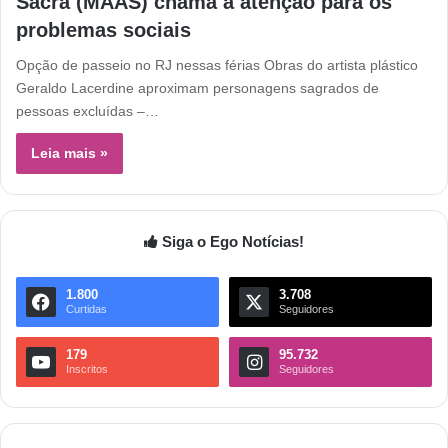
Sacra (MAAS) chama a atenção para os
problemas sociais
Opção de passeio no RJ nessas férias Obras do artista plástico
Geraldo Lacerdine aproximam personagens sagrados de
pessoas excluídas –…
Leia mais »
Siga o Ego Notícias!
1.800
3.708
Curtidas
Seguidores
179
95.732
Inscritos
Seguidores