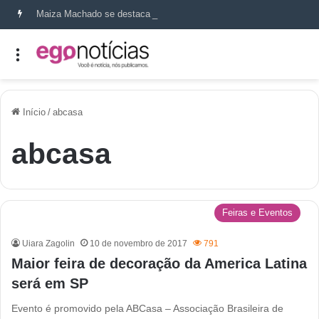
Maiza Machado se destaca como referência em terapia capilar e saúde do couro cabeludo
Início
/
abcasa
abcasa
Feiras e Eventos
Uiara Zagolin
10 de novembro de 2017
791
Maior feira de decoração da America Latina
será em SP
Evento é promovido pela ABCasa – Associação Brasileira de