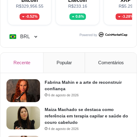
Bitcoin
Litecoin
XRP
R$329,956.55
R$233.16
R$5.29
-0.52%
0.6%
-3.28%
Powered by
Recente
Popular
Comentários
Fabrina Mahin e a arte de reconstruir
confiança
6 de agosto de 2026
Maiza Machado se destaca como
referência em terapia capilar e saúde do
couro cabeludo
4 de agosto de 2026