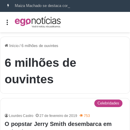
Maiza Machado se destaca como referência em terapia capilar e saúde do couro cabeludo
Início
/
6 milhões de ouvintes
6 milhões de
ouvintes
Celebridades
Lourdes Castro
27 de fevereiro de 2019
753
O popstar Jerry Smith desembarca em