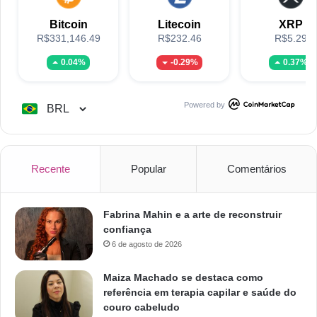
Bitcoin
Litecoin
XRP
R$331,146.49
R$232.46
R$5.29
0.04%
-0.29%
0.37%
Powered by
Recente
Popular
Comentários
Fabrina Mahin e a arte de reconstruir
confiança
6 de agosto de 2026
Maiza Machado se destaca como
referência em terapia capilar e saúde do
couro cabeludo