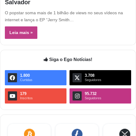
Salvador
O popstar soma mais de 1 bilhão de views no seus vídeos na
internet e lança o EP “Jerry Smith…
Leia mais »
Siga o Ego Notícias!
1.800
3.708
Curtidas
Seguidores
179
95.732
Inscritos
Seguidores