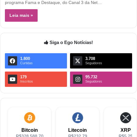
programa Fama e Destaque, do Canal 3 da Net…
Leia mais »
Siga o Ego Notícias!
1.800
3.708
Curtidas
Seguidores
179
95.732
Inscritos
Seguidores
Bitcoin
Litecoin
XRP
R$328,588.70
R$232.79
R$5.25