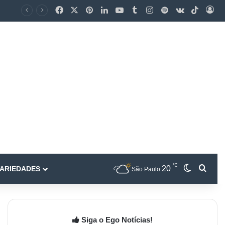
℃
20
ARIEDADES
São Paulo
Siga o Ego Notícias!