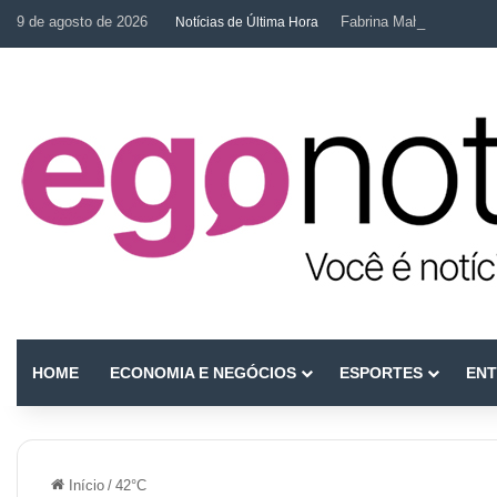
9 de agosto de 2026
Fabrina Mahin e a arte d
Notícias de Última Hora
HOME
ECONOMIA E NEGÓCIOS
ESPORTES
ENT
Início
/
42°C