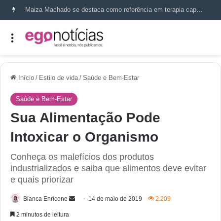
Maiza Machado se destaca como referência em terapia capilar e saúde do couro cabeludo
Início
/
Estilo de vida
/
Saúde e Bem-Estar
Saúde e Bem-Estar
Sua Alimentação Pode
Intoxicar o Organismo
Conheça os malefícios dos produtos
industrializados e saiba que alimentos deve evitar
e quais priorizar
Bianca Enricone
14 de maio de 2019
2.209
2 minutos de leitura