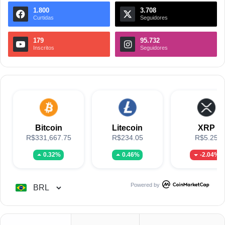
1.800
3.708
Curtidas
Seguidores
179
95.732
Inscritos
Seguidores
Bitcoin
Litecoin
XRP
R$331,667.75
R$234.05
R$5.25
0.32%
0.46%
-2.04%
Powered by