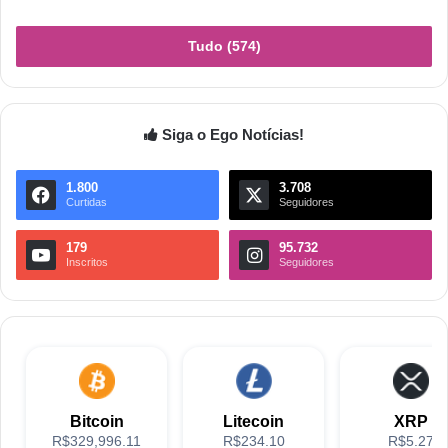
Tudo (574)
Siga o Ego Notícias!
1.800
3.708
Curtidas
Seguidores
179
95.732
Inscritos
Seguidores
Bitcoin
Litecoin
XRP
R$329,996.11
R$234.10
R$5.27