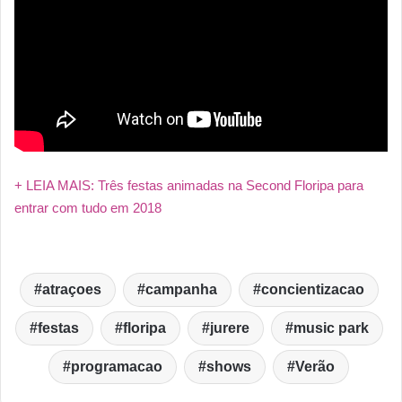
+ LEIA MAIS: Três festas animadas na Second Floripa para
entrar com tudo em 2018
atraçoes
campanha
concientizacao
festas
floripa
jurere
music park
programacao
shows
Verão