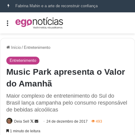
Fabrina Mahin e a arte de reconstruir confiança
Início
/
Entretenimento
Entretenimento
Music Park apresenta o Valor
do Amanhã
Maior complexo de entretenimento do Sul do
Brasil lança campanha pelo consumo responsável
de bebidas alcoólicas
Deia Sell
24 de dezembro de 2017
493
1 minuto de leitura