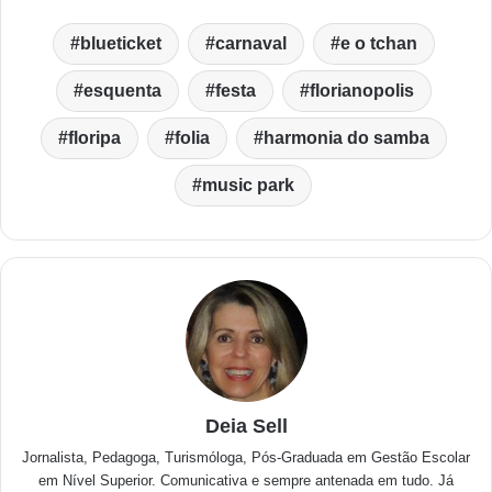
blueticket
carnaval
e o tchan
esquenta
festa
florianopolis
floripa
folia
harmonia do samba
music park
Deia Sell
Jornalista, Pedagoga, Turismóloga, Pós-Graduada em Gestão Escolar
em Nível Superior. Comunicativa e sempre antenada em tudo. Já