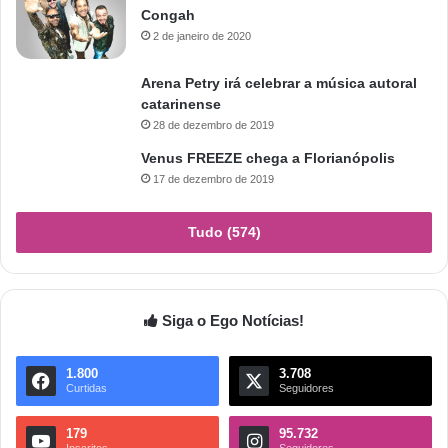
Congah
2 de janeiro de 2020
Arena Petry irá celebrar a música autoral
catarinense
28 de dezembro de 2019
Venus FREEZE chega a Florianópolis
17 de dezembro de 2019
Tudo (574)
Siga o Ego Notícias!
1.800
3.708
Curtidas
Seguidores
179
95.732
Inscritos
Seguidores