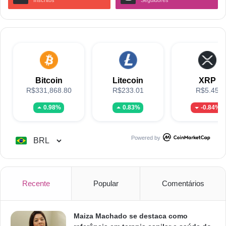
Bitcoin
Litecoin
XRP
R$331,868.80
R$233.01
R$5.45
0.98%
0.83%
-0.84%
Powered by
Recente
Popular
Comentários
Maiza Machado se destaca como