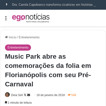
Dra. Camila Capobianco transforma cicatrizes em histórias de recomeço
Início
/
Entretenimento
Entretenimento
Music Park abre as
comemorações da folia em
Florianópolis com seu Pré-
Carnaval
Deia Sell
18 de janeiro de 2018
548
1 minuto de leitura