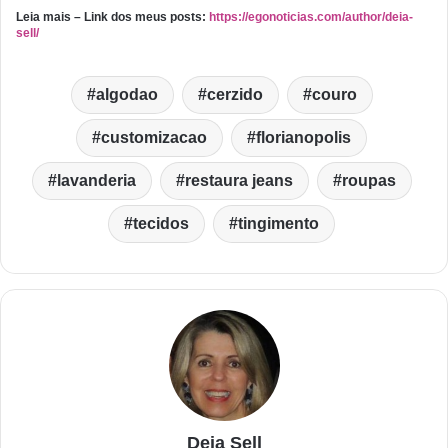
Leia mais – Link dos meus posts:
https://egonoticias.com/author/deia-
sell/
algodao
cerzido
couro
customizacao
florianopolis
lavanderia
restaura jeans
roupas
tecidos
tingimento
Deia Sell