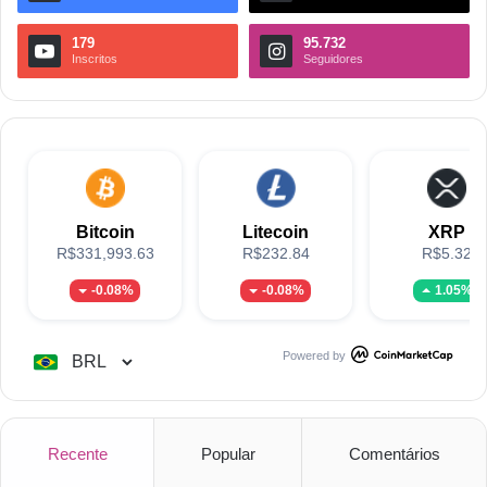
179
95.732
Inscritos
Seguidores
Bitcoin
Litecoin
XRP
R$331,993.63
R$232.84
R$5.32
-0.08%
-0.08%
1.05%
Powered by
Recente
Popular
Comentários