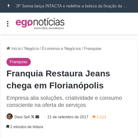
JP Senna lança INTACTA e redefine a beleza da fixação da maquiagem em Salvador
Início
/
Negócio
/
Economia e Negócios
/
Franquias
Franquias
Franquia Restaura Jeans
chega em Florianópolis
Empresa alia soluções, criatividade e consumo
consciente na oferta de serviços
Deia Sell
21 de setembro de 2017
1.111
2 minutos de leitura