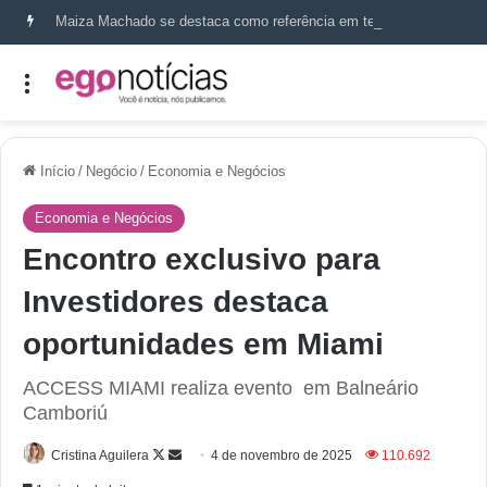
Maiza Machado se destaca como referência em terapia capilar e saúde do couro cabeludo
Início
/
Negócio
/
Economia e Negócios
Economia e Negócios
Encontro exclusivo para
Investidores destaca
oportunidades em Miami
ACCESS MIAMI realiza evento em Balneário
Camboriú
Cristina Aguilera
4 de novembro de 2025
110.692