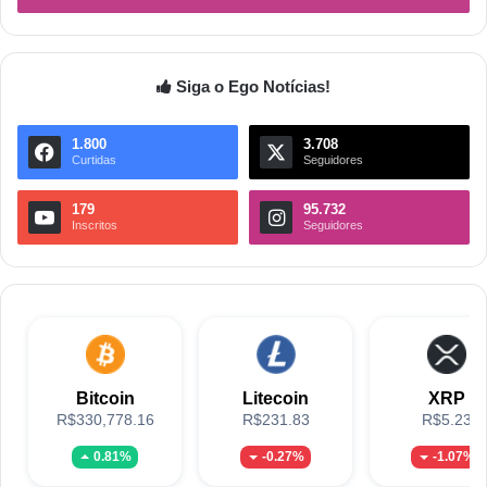
Siga o Ego Notícias!
1.800
3.708
Curtidas
Seguidores
179
95.732
Inscritos
Seguidores
Bitcoin
Litecoin
XRP
R$330,778.16
R$231.83
R$5.23
0.81%
-0.27%
-1.07%