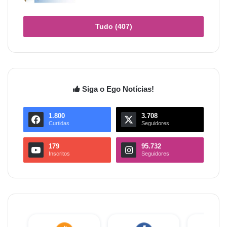
Tudo (407)
Siga o Ego Notícias!
1.800
3.708
Curtidas
Seguidores
179
95.732
Inscritos
Seguidores