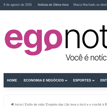
8 de agosto de 2026
Maiza Machado se desta
Notícias de Última Hora
HOME
ECONOMIA E NEGÓCIOS
ESPORTES
ENT
Início
/
Estilo de vida
/
Empório das Lãs leva o tricô e o crochê à B