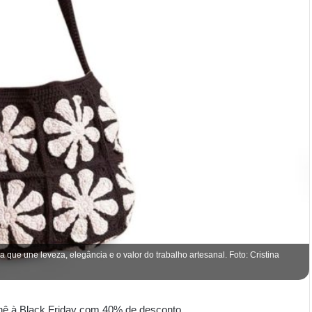
que une leveza, elegância e o valor do trabalho artesanal. Foto: Cristina
chê à Black Friday com 40% de desconto