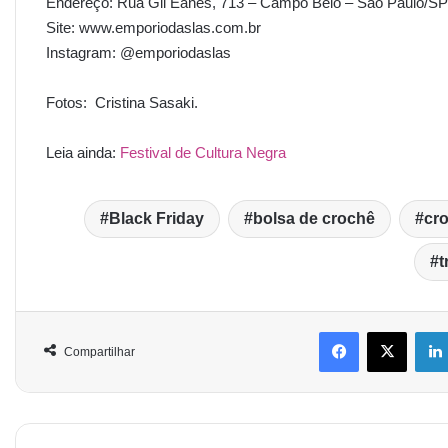
Endereço: Rua Gil Eanes, 713 – Campo Belo – São Paulo/SP
Site: www.emporiodaslas.com.br
Instagram: @emporiodaslas
Fotos: Cristina Sasaki.
Leia ainda:
Festival de Cultura Negra
Black Friday
bolsa de crochê
cr
t
Compartilhar