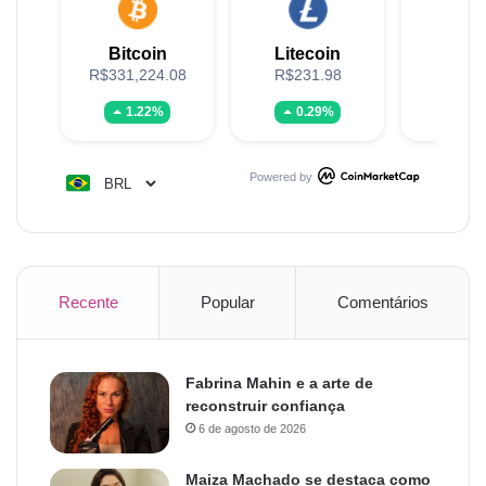
Bitcoin
Litecoin
XR
R$331,224.08
R$231.98
R$5
1.22%
0.29%
1.
Powered by
Recente
Popular
Comentários
Fabrina Mahin e a arte de
reconstruir confiança
6 de agosto de 2026
Maiza Machado se destaca como