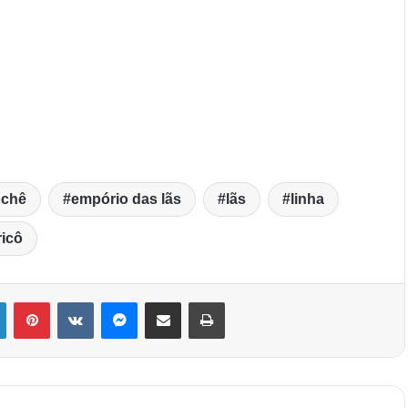
ochê
empório das lãs
lãs
linha
ricô