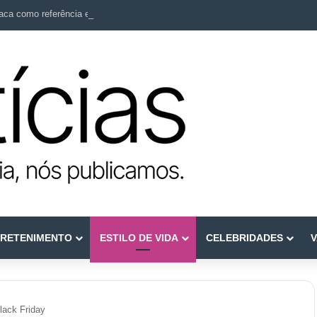
ca como referência em terapia capilar e saúde do couro cabeludo
RETENIMENTO
ESTILO DE VIDA
CELEBRIDADES
V
lack Friday