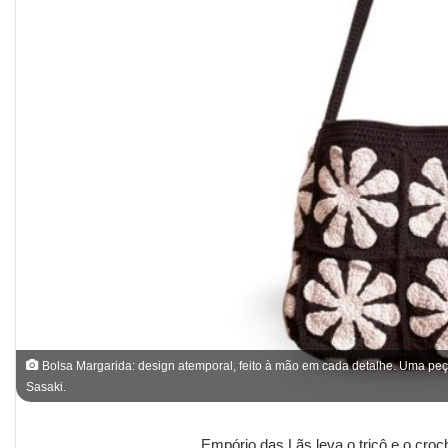
Bolsa Margarida: design atemporal, feito à mão em cada detalhe. Uma peça 
Sasaki.
Empório das Lãs leva o tricô e o cro