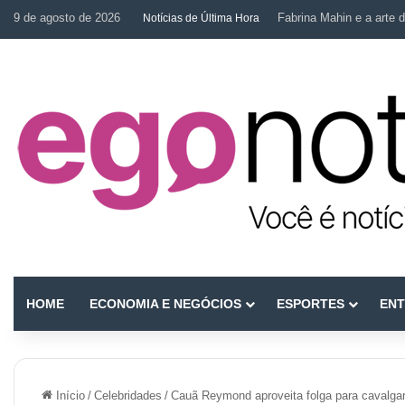
9 de agosto de 2026
Fabrina Mahin e a arte d
Notícias de Última Hora
HOME
ECONOMIA E NEGÓCIOS
ESPORTES
ENT
Início
/
Celebridades
/
Cauã Reymond aproveita folga para cavalgar