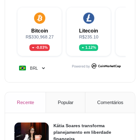
Bitcoin
Litecoin
XR
R$330,968.27
R$235.10
R$5
-0.03%
1.12%
-0.
Powered by
Recente
Popular
Comentários
Kátia Soares transforma
planejamento em liberdade
financeira