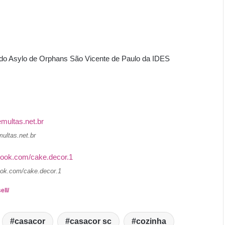
 do Asylo de Orphans São Vicente de Paulo da IDES
multas.net.br
ook.com/cake.decor.1
ell/
casacor
casacor sc
cozinha