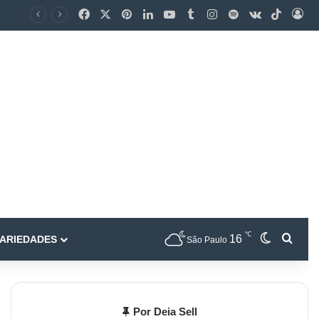
℃
16
ARIEDADES
São Paulo
Por Deia Sell