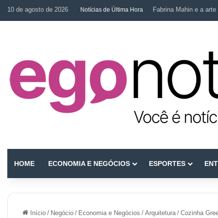
10 de agosto de 2026
Fabrina Mahin e a arte 
Notícias de Última Hora
HOME
ECONOMIA E NEGÓCIOS
ESPORTES
ENT
Início
/
Negócio
/
Economia e Negócios
/
Arquitetura
/
Cozinha Gre