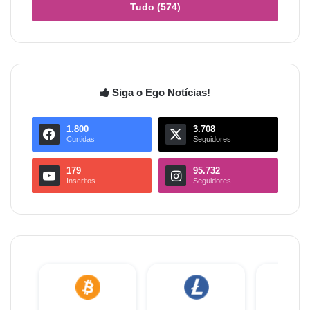
Tudo (574)
Siga o Ego Notícias!
1.800
3.708
Curtidas
Seguidores
179
95.732
Inscritos
Seguidores