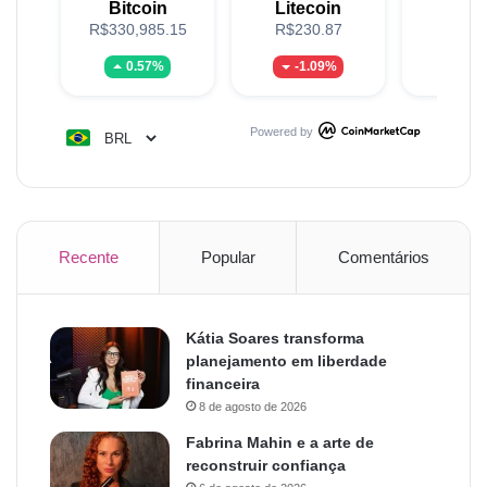
Bitcoin
Litecoin
XR
R$330,985.15
R$230.87
R$5
0.57%
-1.09%
-0.
Powered by
Recente
Popular
Comentários
Kátia Soares transforma
planejamento em liberdade
financeira
8 de agosto de 2026
Fabrina Mahin e a arte de
reconstruir confiança