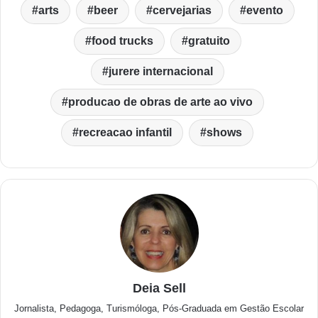
arts
beer
cervejarias
evento
food trucks
gratuito
jurere internacional
producao de obras de arte ao vivo
recreacao infantil
shows
Deia Sell
Jornalista, Pedagoga, Turismóloga, Pós-Graduada em Gestão Escolar