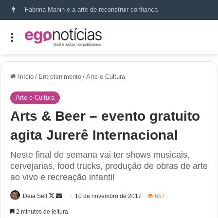
Fabrina Mahin e a arte de reconstruir confiança
Início
/
Entretenimento
/
Arte e Cultura
Arte e Cultura
Arts & Beer – evento gratuito
agita Jurerê Internacional
Neste final de semana vai ter shows musicais,
cervejarias, food trucks, produção de obras de arte
ao vivo e recreação infantil
Deia Sell
10 de novembro de 2017
657
2 minutos de leitura