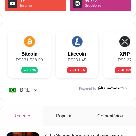
179
95.732
Inscritos
Seguidores
Bitcoin
Litecoin
XRP
R$331,528.09
R$231.45
R$5.27
0.6%
-1.16%
-0.36%
Powered by
Recente
Popular
Comentários
Kátia Soares transforma planejamento