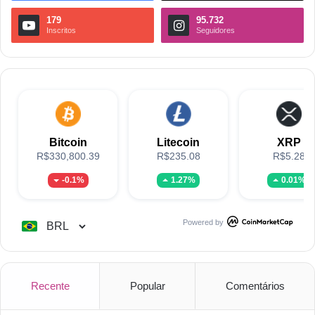
179
95.732
Inscritos
Seguidores
Bitcoin
Litecoin
XRP
R$330,800.39
R$235.08
R$5.28
-0.1%
1.27%
0.01%
Powered by
Recente
Popular
Comentários