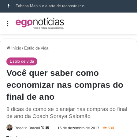
Fabrina Mahin e a arte de reconstruir confiança
Início
/
Estilo de vida
Estilo de vida
Você quer saber como
economizar nas compras do
final de ano
8 dicas de como se planejar nas compras do final
de ano da Coach Soraya Salomão
Rodolfo Bracali
15 de dezembro de 2017
530