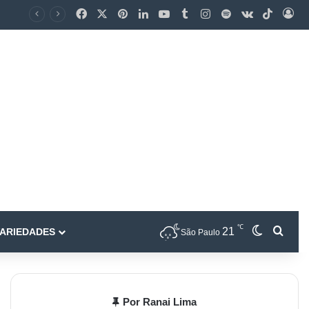
℃
21
ARIEDADES
São Paulo
Por Ranai Lima