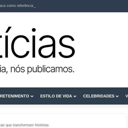
ca como referência em terapia capilar e saúde do couro cabeludo
RETENIMENTO
ESTILO DE VIDA
CELEBRIDADES
V
as que transformam histórias