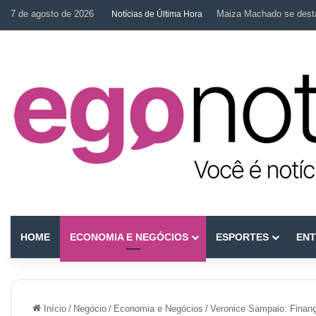
7 de agosto de 2026
Maiza Machado se desta
Notícias de Última Hora
HOME
ECONOMIA E NEGÓCIOS
ESPORTES
ENT
Início
/
Negócio
/
Economia e Negócios
/
Veronice Sampaio: Finanç