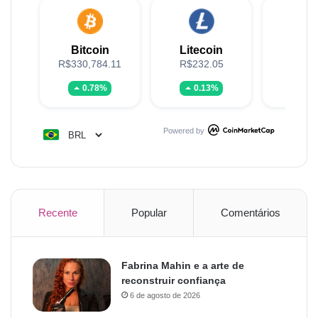
Bitcoin
Litecoin
XR
R$330,784.11
R$232.05
R$5
0.78%
0.13%
-1.
Powered by
Recente
Popular
Comentários
Fabrina Mahin e a arte de
reconstruir confiança
6 de agosto de 2026