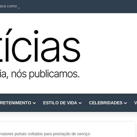
ca como referência em terapia capilar e saúde do couro cabeludo
RETENIMENTO
ESTILO DE VIDA
CELEBRIDADES
V
aiores portais voltados para prestação de serviço