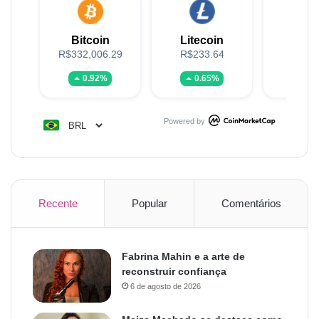
Bitcoin
Litecoin
XR
R$332,006.29
R$233.64
R$5
0.92%
0.65%
-0.
Powered by
Recente
Popular
Comentários
Fabrina Mahin e a arte de
reconstruir confiança
6 de agosto de 2026