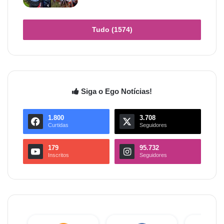
Tudo (1574)
Siga o Ego Notícias!
1.800
3.708
Curtidas
Seguidores
179
95.732
Inscritos
Seguidores