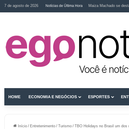
7 de agosto de 2026
Maiza Machado se desta
Notícias de Última Hora
HOME
ECONOMIA E NEGÓCIOS
ESPORTES
ENT
Início
/
Entretenimento
/
Turismo
/
TBO Holidays no Brasil um dos m