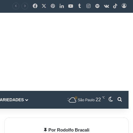
℃
22
ARIEDADES
São Paulo
Por Rodolfo Bracali