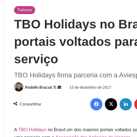
Turismo
TBO Holidays no Bra
portais voltados par
serviço
TBO Holidays firma parceria com a Avies
Rodolfo Bracali
15 de dezembro de 2017
Compartilhar
A
TBO Holidays
no Brasil um dos maiores portais voltados pa