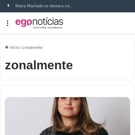
Maiza Machado se destaca como referência em terapia capilar e saúde do couro cabeludo
Início
/
zonalmente
zonalmente