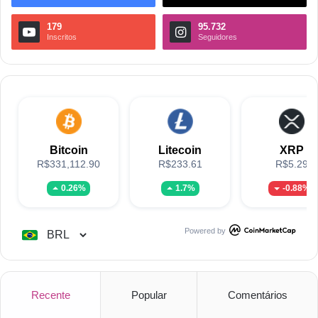
179
95.732
Inscritos
Seguidores
Bitcoin
Litecoin
XRP
R$331,112.90
R$233.61
R$5.29
0.26%
1.7%
-0.88%
Powered by
Recente
Popular
Comentários