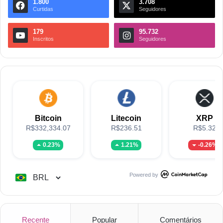
1.800
3.708
Curtidas
Seguidores
179
95.732
Inscritos
Seguidores
Bitcoin
Litecoin
XRP
R$332,334.07
R$236.51
R$5.32
0.23%
1.21%
-0.26%
Powered by
Recente
Popular
Comentários