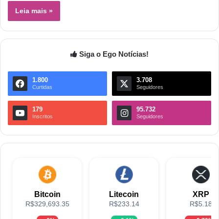
Leia mais »
Siga o Ego Notícias!
1.800
3.708
Curtidas
Seguidores
179
95.732
Inscritos
Seguidores
Bitcoin
Litecoin
XRP
R$329,693.35
R$233.14
R$5.18