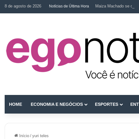
8 de agosto de 2026
Maiza Machado se desta
Notícias de Última Hora
HOME
ECONOMIA E NEGÓCIOS
ESPORTES
ENT
Início
/
yuri teles