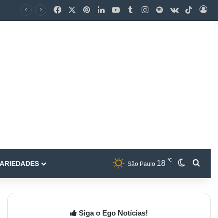
℃
18
ARIEDADES
São Paulo
Siga o Ego Notícias!