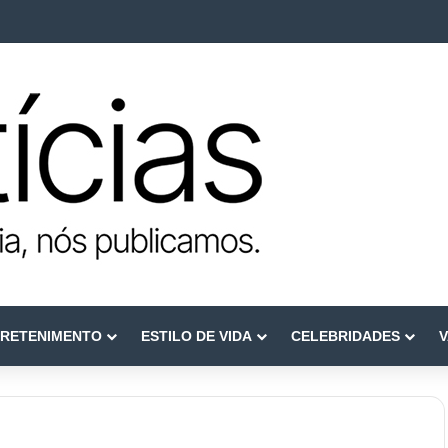
ca como referência em terapia capilar e saúde do couro cabeludo
RETENIMENTO
ESTILO DE VIDA
CELEBRIDADES
V