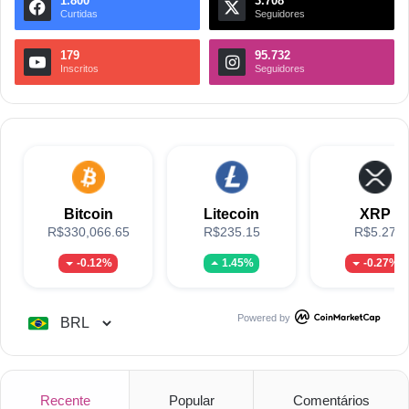
1.800
3.708
Curtidas
Seguidores
179
95.732
Inscritos
Seguidores
Bitcoin
Litecoin
XRP
R$330,066.65
R$235.15
R$5.27
-0.12%
1.45%
-0.27%
Powered by
Recente
Popular
Comentários