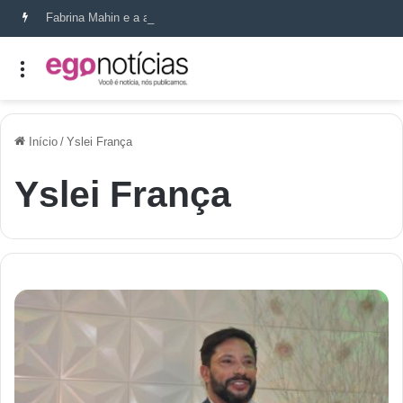
Fabrina Mahin e a arte de reconstruir confiança
Início
/
Yslei França
Yslei França