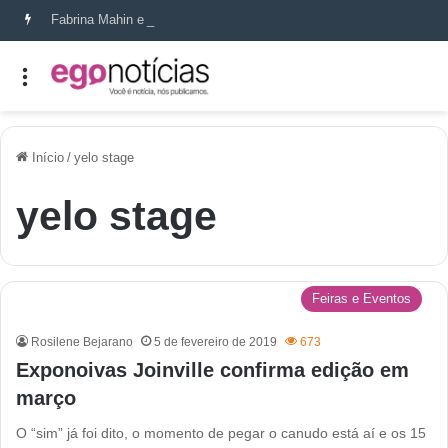
Fabrina Mahin e a arte de reconstruir confiança
Início
/
yelo stage
yelo stage
Feiras e Eventos
Rosilene Bejarano
5 de fevereiro de 2019
673
Exponoivas Joinville confirma edição em
março
O “sim” já foi dito, o momento de pegar o canudo está aí e os 15