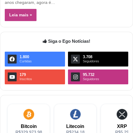
anos chegaram, agora é…
Leia mais »
Siga o Ego Notícias!
1.800
3.708
Curtidas
Seguidores
179
95.732
Inscritos
Seguidores
Bitcoin
Litecoin
XRP
R$329,973.98
R$234.18
R$5.29