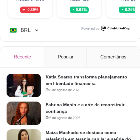
-0.39%
0.91%
0.25%
Powered by
Recente
Popular
Comentários
Kátia Soares transforma planejamento
em liberdade financeira
8 de agosto de 2026
Fabrina Mahin e a arte de reconstruir
confiança
6 de agosto de 2026
Maiza Machado se destaca como
referência em terapia capilar e saúde do