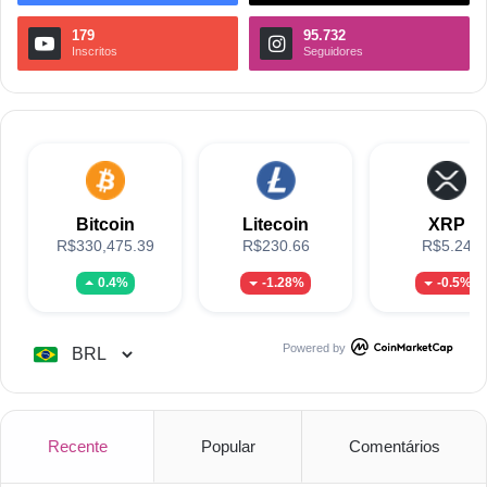
179
95.732
Inscritos
Seguidores
Bitcoin
Litecoin
XRP
R$330,475.39
R$230.66
R$5.24
0.4%
-1.28%
-0.5%
Powered by
Recente
Popular
Comentários