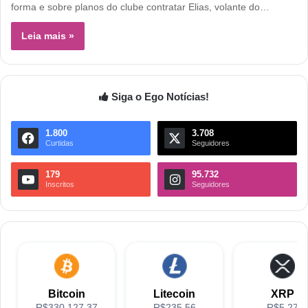
forma e sobre planos do clube contratar Elias, volante do…
Leia mais »
Siga o Ego Notícias!
1.800
3.708
Curtidas
Seguidores
179
95.732
Inscritos
Seguidores
Bitcoin
Litecoin
XRP
R$330,127.37
R$235.56
R$5.27