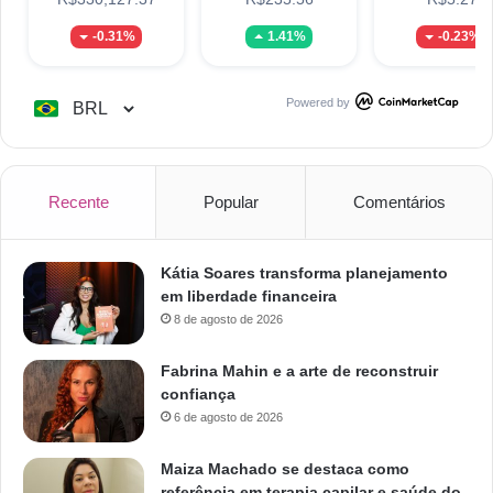
-0.31%
1.41%
-0.23%
Powered by
Recente
Popular
Comentários
Kátia Soares transforma planejamento
em liberdade financeira
8 de agosto de 2026
Fabrina Mahin e a arte de reconstruir
confiança
6 de agosto de 2026
Maiza Machado se destaca como
referência em terapia capilar e saúde do