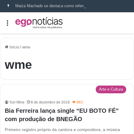
Maiza Machado se destaca como referência em terapia capilar e saúde do couro cabeludo
Início
/
wme
wme
Arte e Cultura
Yuri Mine
8 de dezembro de 2018
963
Bia Ferreira lança single “EU BOTO FÉ”
com produção de BNEGÃO
Primeiro registro próprio da cantora e compositora, a música