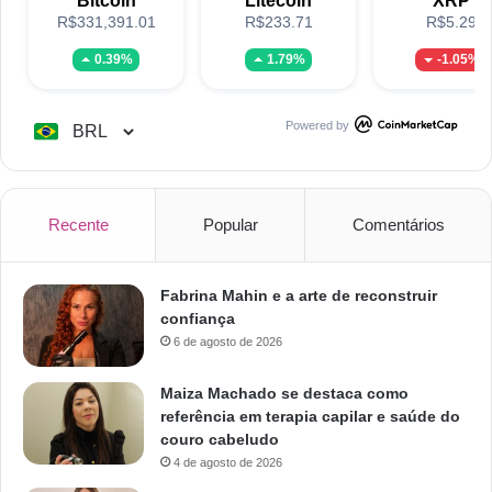
Bitcoin
Litecoin
XRP
R$331,391.01
R$233.71
R$5.29
0.39%
1.79%
-1.05%
Powered by
Recente
Popular
Comentários
Fabrina Mahin e a arte de reconstruir
confiança
6 de agosto de 2026
Maiza Machado se destaca como
referência em terapia capilar e saúde do
couro cabeludo
4 de agosto de 2026