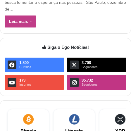
busca fomentar a esperança nas pessoas São Paulo, dezembro
de…
Leia mais »
Siga o Ego Notícias!
1.800
3.708
Curtidas
Seguidores
179
95.732
Inscritos
Seguidores