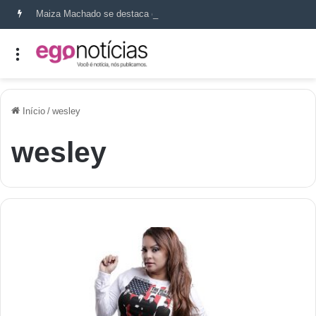
Maiza Machado se destaca como referência em terapia capilar e saúde do couro cabeludo
Início
/
wesley
wesley