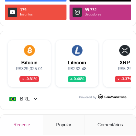
179
95.732
Inscritos
Seguidores
Bitcoin
Litecoin
XRP
R$329,325.01
R$232.48
R$5.29
-0.81%
0.46%
-3.37%
Powered by
Recente
Popular
Comentários