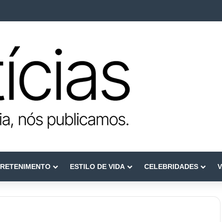
ca como referência em terapia capilar e saúde do couro cabeludo
RETENIMENTO
ESTILO DE VIDA
CELEBRIDADES
V