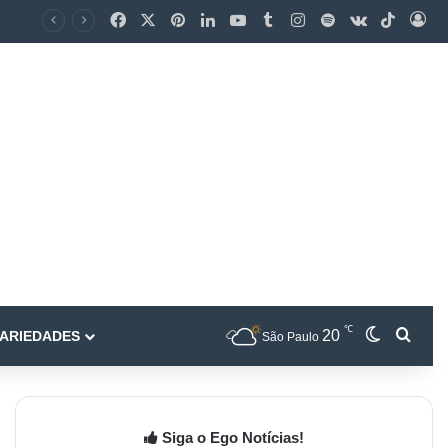
℃
20
ARIEDADES
São Paulo
Siga o Ego Notícias!