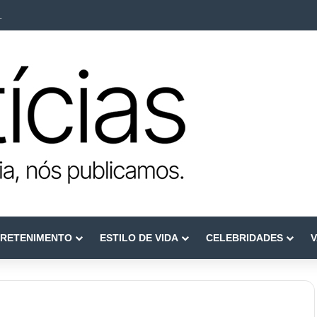
ca como referência em terapia capilar e saúde do couro cabeludo
RETENIMENTO
ESTILO DE VIDA
CELEBRIDADES
V