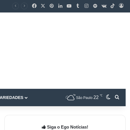
℃
22
ARIEDADES
São Paulo
Siga o Ego Notícias!