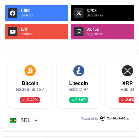
1.800
3.708
Curtidas
Seguidores
179
95.732
Inscritos
Seguidores
Bitcoin
Litecoin
XRP
R$329,698.27
R$232.97
R$5.31
-0.42%
0.54%
-2.6%
Powered by