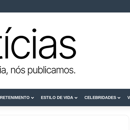
ca como referência em terapia capilar e saúde do couro cabeludo
RETENIMENTO
ESTILO DE VIDA
CELEBRIDADES
V