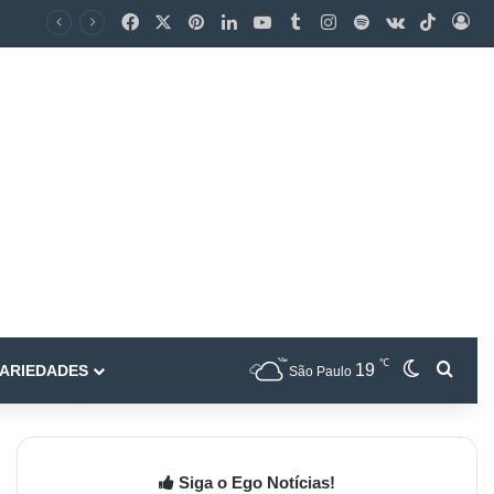
℃
19
ARIEDADES
São Paulo
Siga o Ego Notícias!