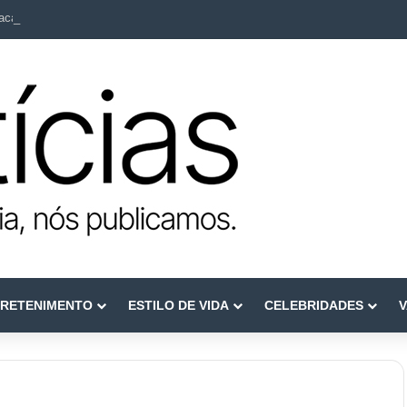
ca como referência em terapia capilar e saúde do couro cabeludo
RETENIMENTO
ESTILO DE VIDA
CELEBRIDADES
V