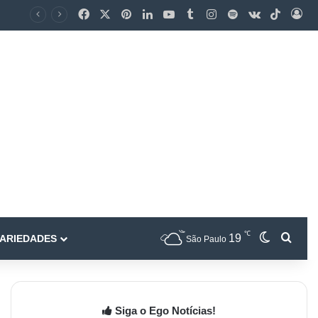
℃
19
ARIEDADES
São Paulo
Siga o Ego Notícias!