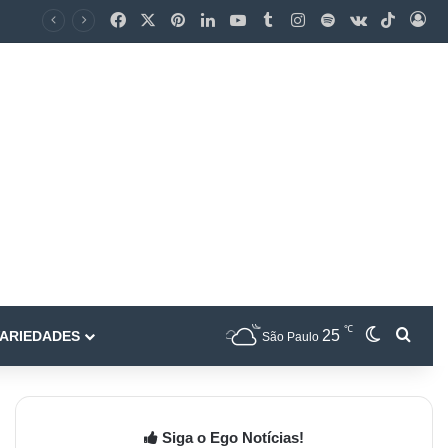
℃
25
ARIEDADES
São Paulo
Siga o Ego Notícias!