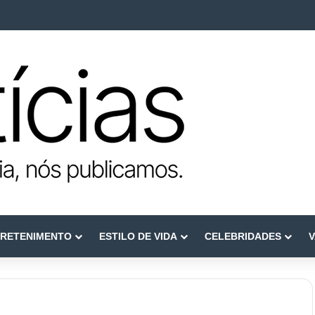
ca como referência em terapia capilar e saúde do couro cabeludo
RETENIMENTO
ESTILO DE VIDA
CELEBRIDADES
V