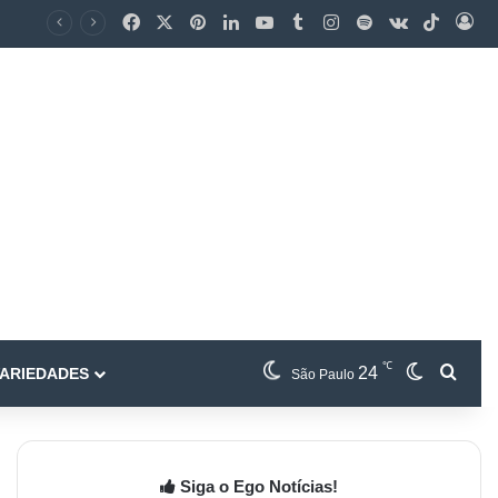
℃
24
ARIEDADES
São Paulo
Siga o Ego Notícias!