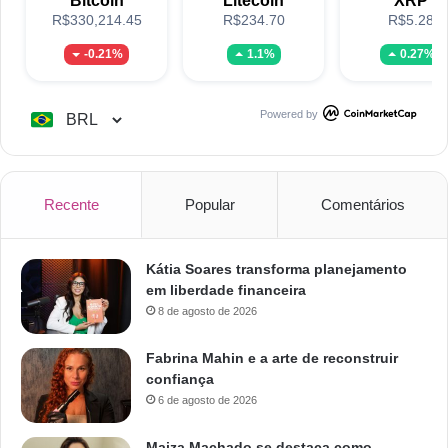
Bitcoin
Litecoin
XRP
R$330,214.45
R$234.70
R$5.28
-0.21%
1.1%
0.27%
Powered by
Recente
Popular
Comentários
Kátia Soares transforma planejamento
em liberdade financeira
8 de agosto de 2026
Fabrina Mahin e a arte de reconstruir
confiança
6 de agosto de 2026
Maiza Machado se destaca como