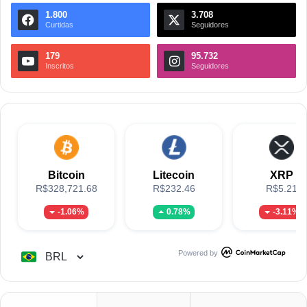
1.800
3.708
Curtidas
Seguidores
179
95.732
Inscritos
Seguidores
Bitcoin
Litecoin
XRP
R$328,721.68
R$232.46
R$5.21
-1.06%
0.78%
-3.11%
Powered by