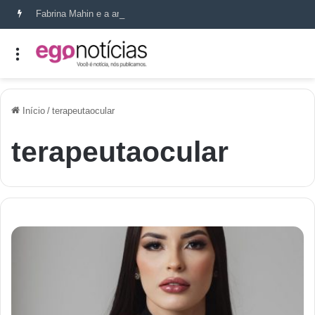
Fabrina Mahin e a arte de reconstruir confiança
Início
/
terapeutaocular
terapeutaocular