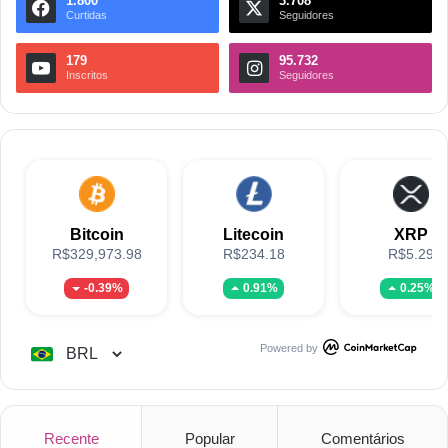
1.800
3.708
Curtidas
Seguidores
179
95.732
Inscritos
Seguidores
Bitcoin
Litecoin
XRP
R$329,973.98
R$234.18
R$5.29
-0.39%
0.91%
0.25%
Powered by
Recente
Popular
Comentários