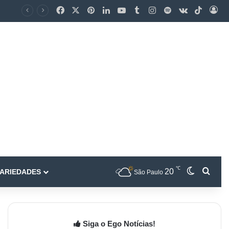
℃
20
ARIEDADES
São Paulo
Siga o Ego Notícias!