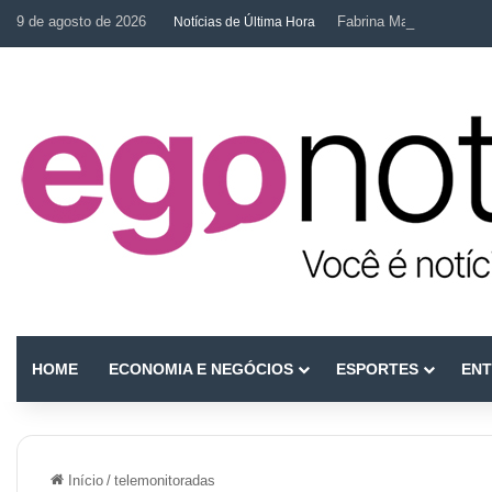
9 de agosto de 2026
Fabrina Mahin e a arte d
Notícias de Última Hora
HOME
ECONOMIA E NEGÓCIOS
ESPORTES
ENT
Início
/
telemonitoradas