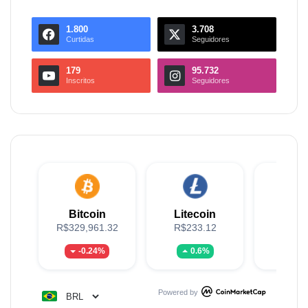
1.800
3.708
Curtidas
Seguidores
179
95.732
Inscritos
Seguidores
Bitcoin
Litecoin
XR
R$329,961.32
R$233.12
R$5
-0.24%
0.6%
-2.
Powered by