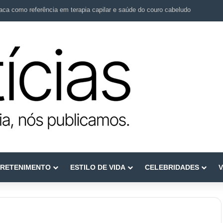
ca como referência em terapia capilar e saúde do couro cabeludo
RETENIMENTO
ESTILO DE VIDA
CELEBRIDADES
V