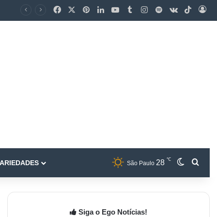
℃
28
ARIEDADES
São Paulo
Siga o Ego Notícias!