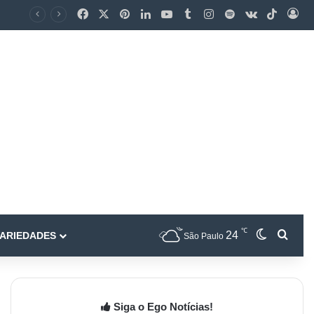
℃
24
ARIEDADES
São Paulo
Siga o Ego Notícias!