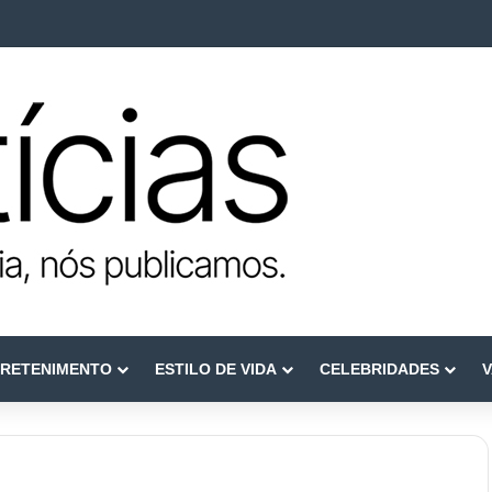
ca como referência em terapia capilar e saúde do couro cabeludo
RETENIMENTO
ESTILO DE VIDA
CELEBRIDADES
V